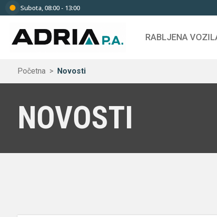
Subota, 08:00 - 13:00
RENEW
PONUDE ZA FIZIČKE
PRODAJA VOZILA
O NAMA
FINANCIRANJE ZA
SERVIS I ODRŽAV
NOVOSTI
OSOBE
OSOBE
RABLJENA VOZIL
RENEW
PONUDE ZA FIZIČKE
PRODAJA VOZILA
O NAMA
FINANCIRANJE ZA
SERVIS I ODRŽAV
NOVOSTI
Početna
Novosti
Ponuda rabljenih vozila
Redovna ponuda
Prodaja novih vozila
Financijski leasing
Servis
OSOBE
OSOBE
Procjena vašeg vozila
Posebna ponuda uz kredit
Prodaja rabljenih vozila
Osiguranje
Limarija i lakirnica
NOVOSTI
Posebna ponuda putem 
Otkup rabljenih vozila
Financiranje Fleks
Gume
Ponuda rabljenih vozila
Redovna ponuda
Prodaja novih vozila
Financijski leasing
Servis
leasinga
Financiranje vozila
Dugoročni najam
Rezervni dijelovi 
Procjena vašeg vozila
Posebna ponuda uz kredit
Prodaja rabljenih vozila
Osiguranje
Limarija i lakirnica
Renault care service
oprema
Posebna ponuda putem 
Otkup rabljenih vozila
Financiranje Fleks
Gume
Posebne ponude Dacia
leasinga
Financiranje vozila
Dugoročni najam
Rezervni dijelovi 
Posebne ponude Dacia Eco-G
Renault care service
oprema
Dacia servis
Posebne ponude Dacia