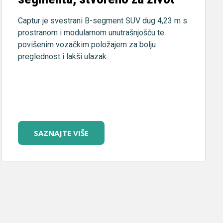
Captur je svestrani B-segment SUV dug 4,23 m s
prostranom i modularnom unutrašnjošću te
povišenim vozačkim položajem za bolju
preglednost i lakši ulazak.
SAZNAJTE VIŠE