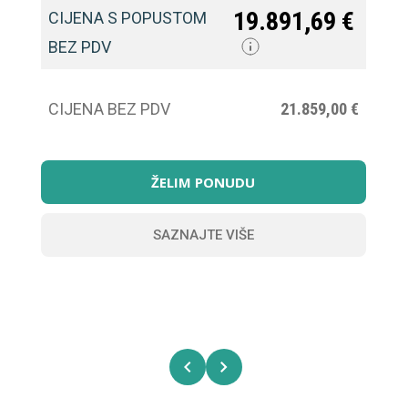
19.891,69 €
CIJENA S POPUSTOM
C
BEZ PDV
C
CIJENA BEZ PDV
21.859,00 €
ŽELIM PONUDU
SAZNAJTE VIŠE