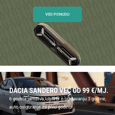
OTKRIJTE VIŠE
RENAULT MEGANE CONQUEST
Uz bonus do 2.500€ i 500€ za gorivo uz Petrol
karticu vjernosti