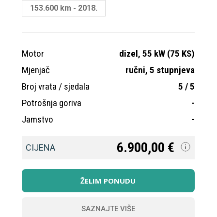
153.600 km - 2018.
Motor
dizel, 55 kW (75 KS)
Mo
Mjenjač
ručni, 5 stupnjeva
Mj
Broj vrata / sjedala
5 / 5
Bro
Potrošnja goriva
-
Po
Jamstvo
-
Ja
6.900,00 €
CIJENA
C
ŽELIM PONUDU
SAZNAJTE VIŠE