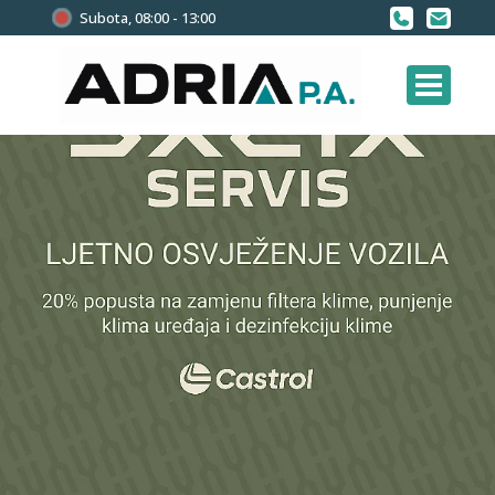
Subota, 08:00 - 13:00
RENAULT CAPTUR
VEĆ OD 21.790€
Uz bonus do 1.000€ i 500€ za gorivo uz Petrol karticu
vjernosti