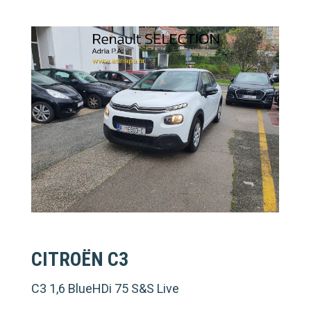
CITROËN C3
S
C3 1,6 BlueHDi 75 S&S Live
Sm