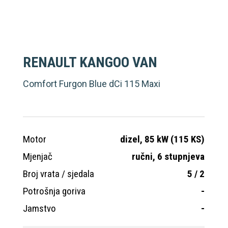
RENAULT KANGOO VAN
D
Comfort Furgon Blue dCi 115 Maxi
St
Motor
dizel, 85 kW (115 KS)
Mo
Mjenjač
ručni, 6 stupnjeva
Mj
Broj vrata / sjedala
5 / 2
Bro
Potrošnja goriva
-
Po
Jamstvo
-
Ja